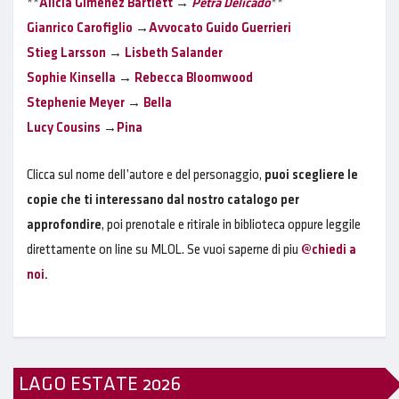
**
Alicia Gimenez Bartlett
→
Petra Delicado
**
Gianrico Carofiglio
→
Avvocato Guido Guerrieri
Stieg Larsson
→
Lisbeth Salander
Sophie Kinsella
→
Rebecca Bloomwood
Stephenie Meyer
→
Bella
Lucy Cousins
→
Pina
Clicca sul nome dell’autore e del personaggio,
puoi scegliere le
copie che ti interessano dal nostro catalogo per
approfondire
, poi prenotale e ritirale in biblioteca oppure leggile
direttamente on line su MLOL. Se vuoi saperne di piu
@chiedi a
noi.
LAGO ESTATE 2026