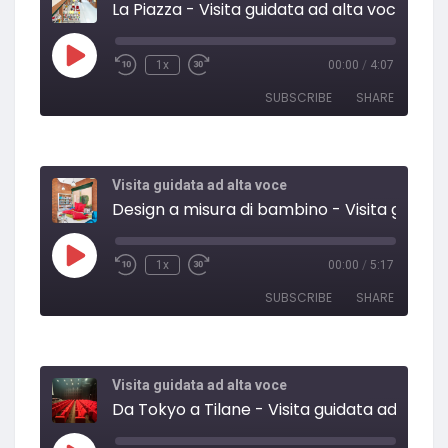
La Piazza - Visita guidata ad alta voce
EMBED
1x
00:00
/
4:07
SUBSCRIBE
SHARE
SHARE
RSS FEED
Visita guidata ad alta voce
LINK
EMBED
1x
00:00
/
5:17
SUBSCRIBE
SHARE
SHARE
RSS FEED
Visita guidata ad alta voce
LINK
Da Tokyo a Tila
EMBED