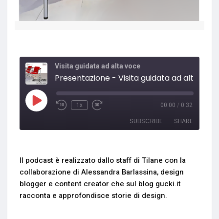
Visita guidata ad alta voce
Presentazione - Visita guidata ad alta voc
1x
00:00
/
0:32
SUBSCRIBE
SHARE
SHARE
RSS FEED
Il podcast è realizzato dallo staff di Tilane con la
LINK
collaborazione di Alessandra Barlassina, design
blogger e content creator che sul blog gucki.it
EMBED
racconta e approfondisce storie di design.