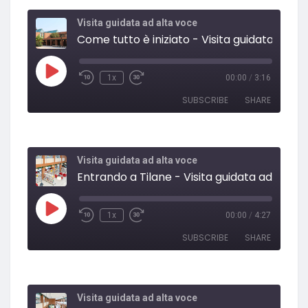
Visita guidata ad alta voce
Come 
1x
00:00
/
3:16
SUBSCRIBE
SHARE
SHARE
RSS FEED
Visita guidata ad alta voce
LINK
Entrando a Tilane - 
EMBED
1x
00:00
/
4:27
SUBSCRIBE
SHARE
SHARE
RSS FEED
Visita guidata ad alta voce
LINK