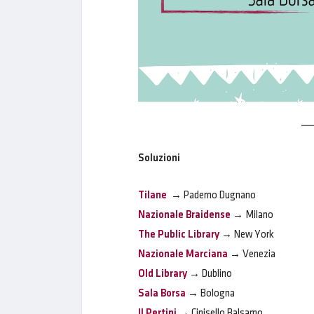
Soluzioni
Tilane
→ Paderno Dugnano
Nazionale Braidense
→ Milano
The Public Library
→ New York
Nazionale Marciana
→ Venezia
Old Library
→ Dublino
Sala Borsa
→ Bologna
Il Pertini
→ Cinisello Balsamo