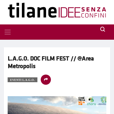
L.A.G.O. DOC FILM FEST // @Area
Metropolis
EVENTI L.A.G.O.