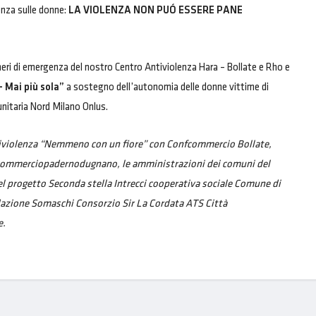
lenza sulle donne:
LA VIOLENZA NON PUÓ ESSERE PANE
meri di emergenza del nostro Centro Antiviolenza Hara – Bollate e Rho e
– Mai più sola”
a sostegno dell’autonomia delle donne vittime di
nitaria Nord Milano Onlus.
tiviolenza “Nemmeno con un fiore” con Confcommercio Bollate,
ommerciopadernodugnano, le amministrazioni dei comuni del
el progetto Seconda stella Intrecci cooperativa sociale Comune di
zione Somaschi Consorzio Sir La Cordata ATS Città
e.