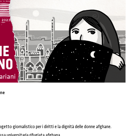
ane
ogetto giornalistico per i diritti e la dignità d
elle donne afghane.
sa universitaria rifugiata afghana.