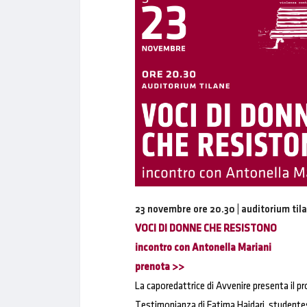
23 novembre
ore 20.30 | auditorium til
VOCI DI DONNE CHE RESISTONO
incontro con An
to
nella Mariani
prenota >>
La caporedattrice di
Avvenire
presenta il pr
T
estimonianza di Fatima Haidari, studentes