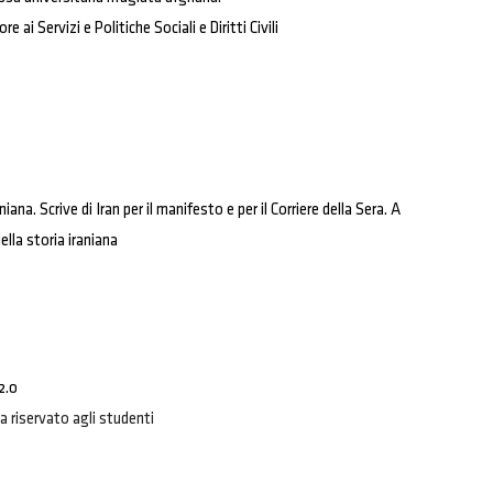
ai Servizi e Politiche Sociali e Diritti Civili
iana. Scrive di Iran per il manifesto e per il Corriere della Sera. A
lla storia iraniana
2.0
da riservato agli studenti