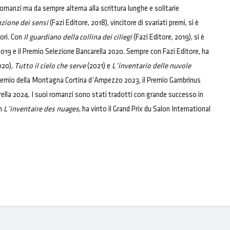
 romanzi ma da sempre alterna alla scrittura lunghe e solitarie
zione dei sensi
(Fazi Editore, 2018), vincitore di svariati premi, si è
ori. Con
Il guardiano della collina dei ciliegi
(Fazi Editore, 2019), si è
019 e il Premio Selezione Bancarella 2020. Sempre con Fazi Editore, ha
020),
Tutto il cielo che serve
(2021) e
L’inventario delle nuvole
o il Premio della Montagna Cortina d’Ampezzo 2023, il Premio Gambrinus
ella 2024. I suoi romanzi sono stati tradotti con grande successo in
on
L’inventaire des nuages
, ha vinto il Grand Prix du Salon International