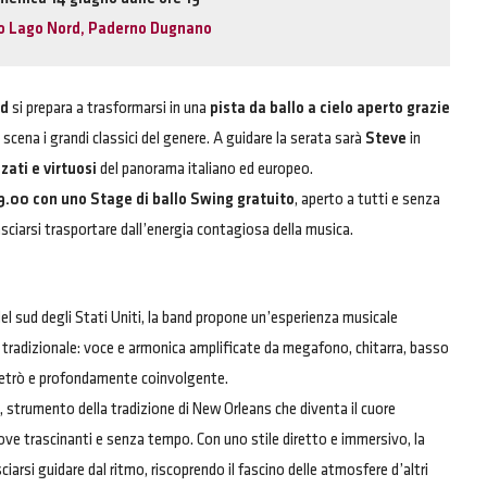
o Lago Nord, Paderno Dugnano
rd
si prepara a trasformarsi in una
pista da ballo a cielo aperto grazie
n scena i grandi classici del genere. A guidare la serata sarà
Steve
in
zati e virtuosi
del panorama italiano ed europeo.
19.00 con uno Stage di ballo Swing gratuito
, aperto a tutti e senza
sciarsi trasportare dall’energia contagiosa della musica.
del sud degli Stati Uniti, la band propone un’esperienza musicale
 tradizionale: voce e armonica amplificate da megafono, chitarra, basso
retrò e profondamente coinvolgente.
 strumento della tradizione di New Orleans che diventa il cuore
ove trascinanti e senza tempo. Con uno stile diretto e immersivo, la
ciarsi guidare dal ritmo, riscoprendo il fascino delle atmosfere d’altri