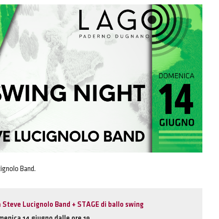
cignolo Band.
Steve Lucignolo Band + STAGE di ballo swing
enica 14 giugno dalle ore 19