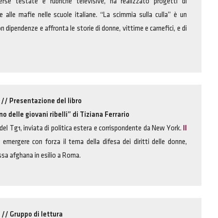
rse testate e rubriche televisive, ha realizzato progetti di
 alle mafie nelle scuole italiane. “La scimmia sulla culla” è un
 dipendenze e affronta le storie di donne, vittime e carnefici, e di
// Presentazione del libro
o delle giovani ribelli” di Tiziana Ferrario
i del Tg1, inviata di politica estera e corrispondente da New York.
Il
r emergere con forza il tema della difesa dei diritti delle donne,
essa afghana in esilio a Roma.
// Gruppo di lettura