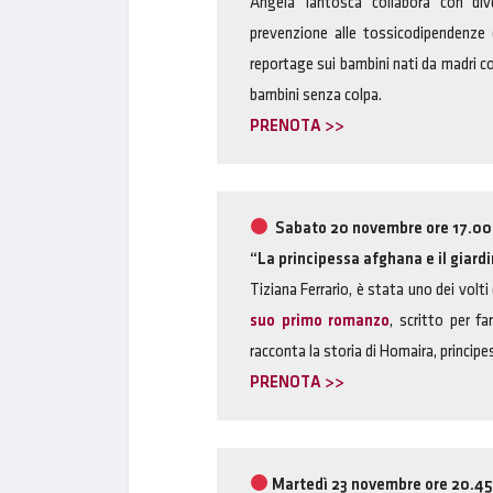
Angela Iantosca collabora con dive
prevenzione alle tossicodipendenze e
reportage sui bambini nati da madri con
bambini senza colpa.
PRENOTA >>
S
abato 20 novembre ore 17.00 
“La principessa afghana e il giardin
Tiziana Ferrario, è stata uno dei volt
suo primo romanzo
, scritto per fa
racconta la storia di Homaira, princip
PRENOTA >>
M
artedì 23 novembre ore 20.45 