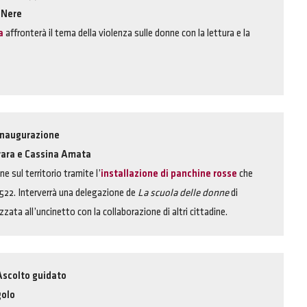
 Nere
a
affronterà il tema della violenza sulle donne con la lettura e la
 Inaugurazione
rara e Cassina Amata
ne sul territorio tramite l’
installazione di panchine rosse
che
1522. Interverrà una delegazione de
La scuola delle donne
di
zzata all’uncinetto con la collaborazione di altri cittadine.
 Ascolto guidato
golo