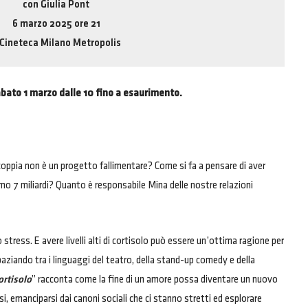
con Giulia Pont
6 marzo 2025 ore 21
Cineteca Milano Metropolis
 sabato 1 marzo dalle 10 fino a esaurimento.
 coppia non è un progetto fallimentare? Come si fa a pensare di aver
mo 7 miliardi? Quanto è responsabile Mina delle nostre relazioni
 stress. E avere livelli alti di cortisolo può essere un’ottima ragione per
Spaziando tra i linguaggi del teatro, della stand-up comedy e della
cortisolo
” racconta come la fine di un amore possa diventare un nuovo
si, emanciparsi dai canoni sociali che ci stanno stretti ed esplorare