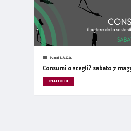
Eventi L.A.G.O.
Consumi o scegli? sabato 7 magg
LEGGI TUTTO