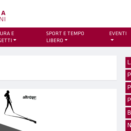
URA E
SPORT E TEMPO
EVENTI
GETTI
LIBERO
L
P
P
P
B