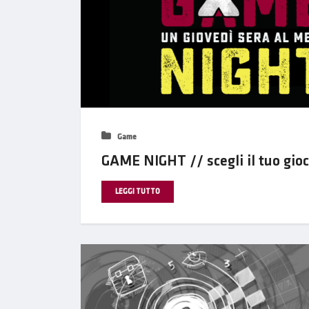
Game
GAME NIGHT // scegli il tuo gio
LEGGI TUTTO