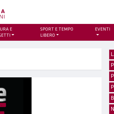
URA E
SPORT E TEMPO
EVENTI
GETTI
LIBERO
L
P
P
P
B