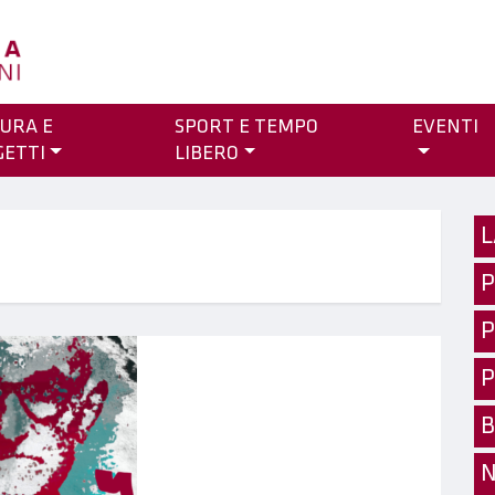
URA E
SPORT E TEMPO
EVENTI
GETTI
LIBERO
L
P
P
P
B