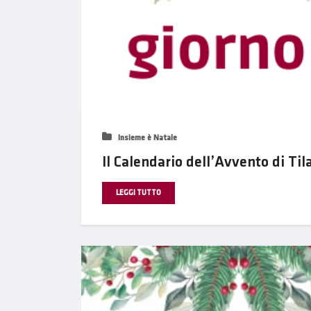
Insieme è Natale
Il Calendario dell’Avvento di Til
LEGGI TUTTO