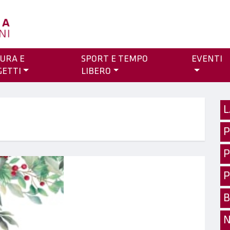
URA E
SPORT E TEMPO
EVENTI
GETTI
LIBERO
L
P
P
P
B