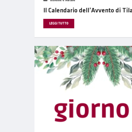
Insieme è Natale
Il Calendario dell’Avvento di Til
LEGGI TUTTO