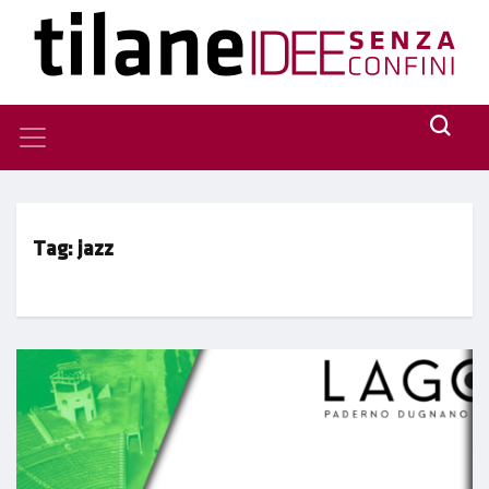
Tag:
jazz