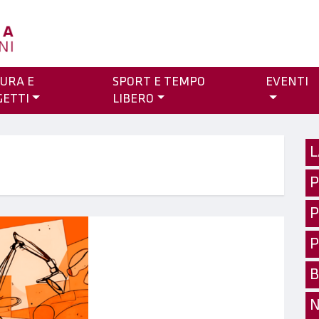
URA E
SPORT E TEMPO
EVENTI
GETTI
LIBERO
L
P
P
P
B