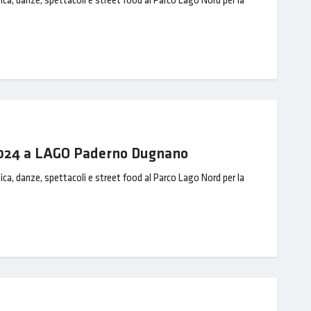
ica, danze, spettacoli e street food al Parco Lago Nord per la
 2024 a LAGO Paderno Dugnano
ica, danze, spettacoli e street food al Parco Lago Nord per la