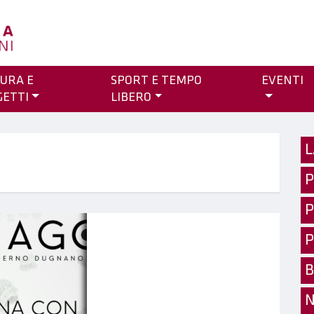
URA E
SPORT E TEMPO
EVENTI
GETTI
LIBERO
L
P
P
P
B