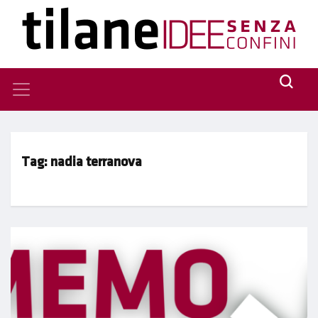
Tag:
nadia terranova