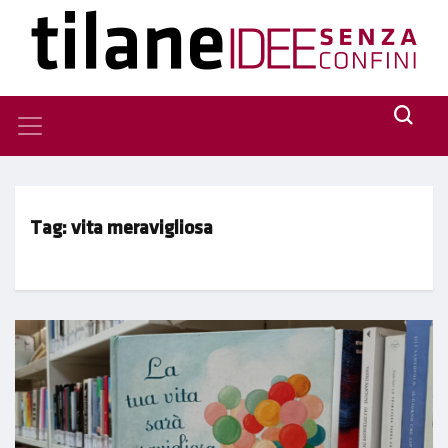
Tag:
vita meravigliosa