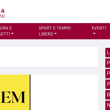
URA E
SPORT E TEMPO
EVENTI
GETTI
LIBERO
L
P
P
P
B