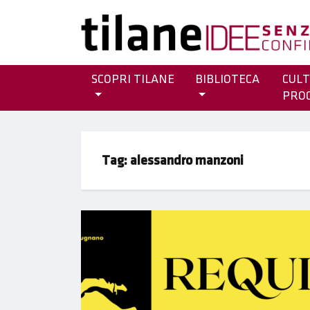
SCOPRI TILANE
BIBLIOTECA
CULT
PRO
Tag:
alessandro manzoni