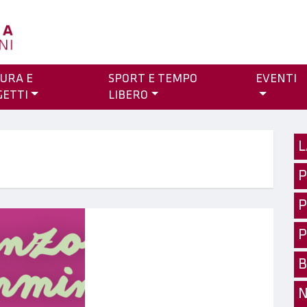
URA E
SPORT E TEMPO
EVENTI
GETTI
LIBERO
L
P
P
P
B