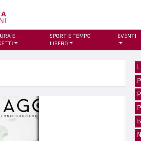
URA E
SPORT E TEMPO
EVENTI
GETTI
LIBERO
L
P
P
P
B