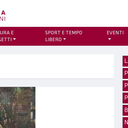
URA E
SPORT E TEMPO
EVENTI
GETTI
LIBERO
L
P
P
P
B